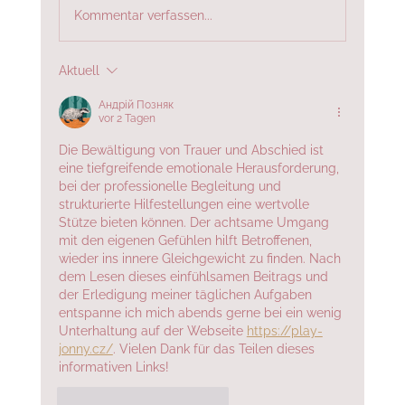
Kommentar verfassen...
Aktuell
5 Tipps zur Auswahl des/der passenden
Trauredner:in
Андрій Позняк
vor 2 Tagen
Die Bewältigung von Trauer und Abschied ist 
eine tiefgreifende emotionale Herausforderung, 
bei der professionelle Begleitung und 
strukturierte Hilfestellungen eine wertvolle 
Stütze bieten können. Der achtsame Umgang 
mit den eigenen Gefühlen hilft Betroffenen, 
wieder ins innere Gleichgewicht zu finden. Nach 
dem Lesen dieses einfühlsamen Beitrags und 
der Erledigung meiner täglichen Aufgaben 
entspanne ich mich abends gerne bei ein wenig 
Unterhaltung auf der Webseite 
https://play-
jonny.cz/
. Vielen Dank für das Teilen dieses 
informativen Links!
Gefällt mir
Antworten